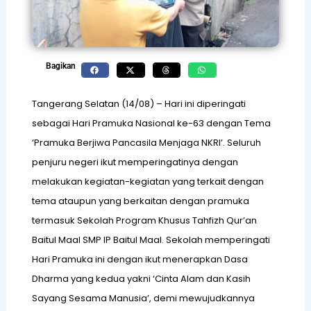
A
Bagikan
Tangerang Selatan (14/08) – Hari ini diperingati
sebagai Hari Pramuka Nasional ke-63 dengan Tema
T
‘Pramuka Berjiwa Pancasila Menjaga NKRI’. Seluruh
penjuru negeri ikut memperingatinya dengan
P
melakukan kegiatan-kegiatan yang terkait dengan
tema ataupun yang berkaitan dengan pramuka
termasuk Sekolah Program Khusus Tahfizh Qur’an
Baitul Maal SMP IP Baitul Maal. Sekolah memperingati
Q
Hari Pramuka ini dengan ikut menerapkan Dasa
Dharma yang kedua yakni ‘Cinta Alam dan Kasih
Sayang Sesama Manusia’, demi mewujudkannya