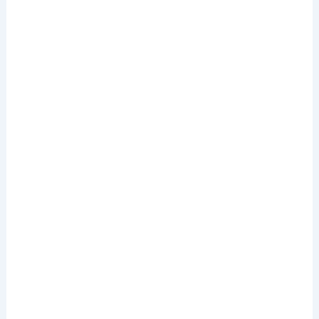
I
B
T
I
B