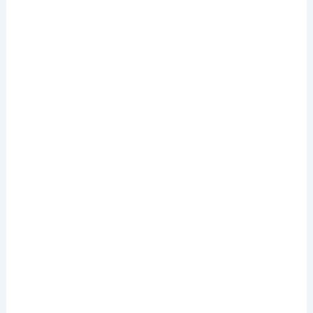
B
D
S
P