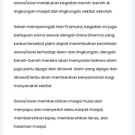
siswa/siswi melakukan kegiatan bersih-bersih di
lingkungan masjid dan lingkungan sekitar sekolah.
Selain memperingati Hari Pramuka, kegiatan ini juga
bertujuan sama sesuai dengan Dasa Dharma yang
B
kedua tersebut yakni dapat menimbulkan kecintaan
I
siswa/siswi terhadap alam dan lingkungan, dengan
S
bersih-bersih mereka akan menyadari bahwa alam
juga perlu dijaga dan dirawat. Alam yang dijaga dan
dirawat tentu akan memberikan kenyamanan bagi
masyarakat sekitar.
Siswa/siswi membersihkan masjid mulai dari
menyapu dan menyedot debu karpet masjid,
I
membersihkan kipas, membersihkan teras, dan
halaman masjid.
S