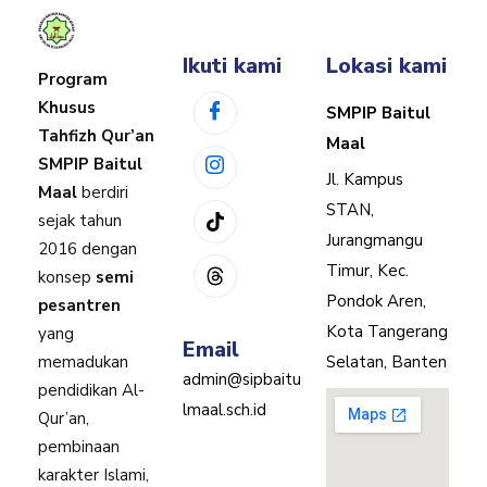
Ikuti kami
Lokasi kami
Program
Khusus
SMPIP Baitul
Tahfizh Qur’an
Maal
SMPIP Baitul
Jl. Kampus
Maal
berdiri
STAN,
sejak tahun
Jurangmangu
2016 dengan
Timur, Kec.
konsep
semi
Pondok Aren,
pesantren
Kota Tangerang
yang
Email
memadukan
Selatan, Banten
admin@sipbaitu
pendidikan Al-
lmaal.sch.id
Qur’an,
pembinaan
karakter Islami,