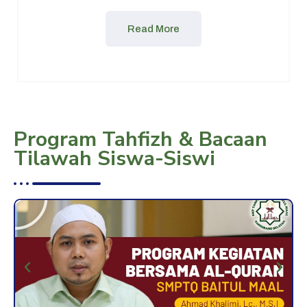
Read More
Program Tahfizh & Bacaan
Tilawah
Siswa-Siswi
P
l
a
y