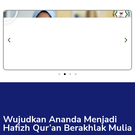
l
a
y
Wujudkan Ananda Menjadi
Hafizh Qur’an Berakhlak Mulia