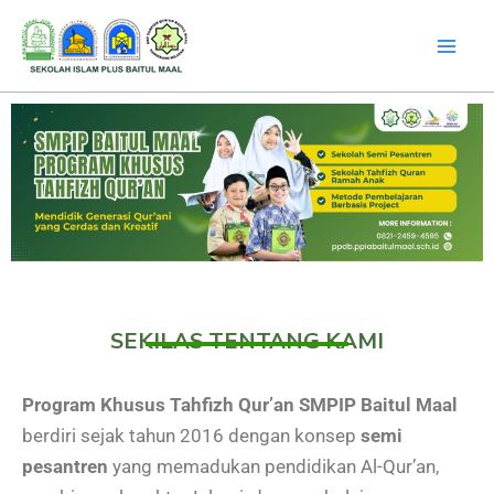
Lewati
ke
konten
SEKILAS TENTANG KAMI
Program Khusus Tahfizh Qur’an SMPIP Baitul Maal
berdiri sejak tahun 2016 dengan konsep
semi
pesantren
yang memadukan pendidikan Al-Qur’an,