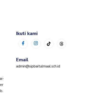
Ikuti kami
Email
admin@sipbaitulmaal.sch.id
ai-
ter
b.