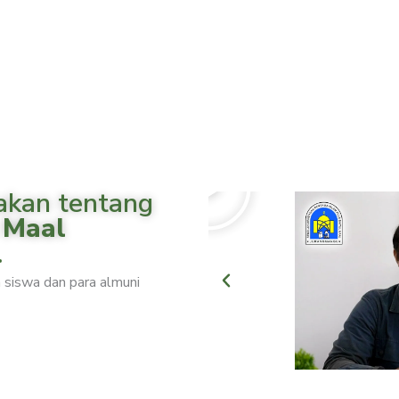
P
l
akan tentang
a
 Maal
y
a siswa dan para almuni