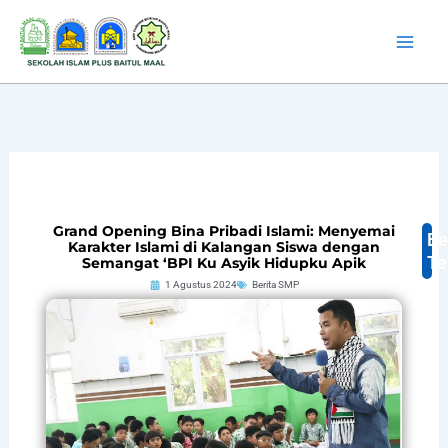
Lewati
ke
konten
Grand Opening Bina Pribadi Islami: Menyemai
Be
Karakter Islami di Kalangan Siswa dengan
Te
Semangat ‘BPI Ku Asyik Hidupku Apik
1 Agustus 2024
Berita SMP
B