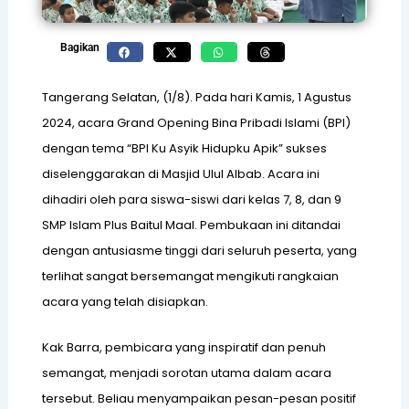
Bagikan
A
Tangerang Selatan, (1/8). Pada hari Kamis, 1 Agustus
2024, acara Grand Opening Bina Pribadi Islami (BPI)
dengan tema “BPI Ku Asyik Hidupku Apik” sukses
T
diselenggarakan di Masjid Ulul Albab. Acara ini
dihadiri oleh para siswa-siswi dari kelas 7, 8, dan 9
P
SMP Islam Plus Baitul Maal. Pembukaan ini ditandai
dengan antusiasme tinggi dari seluruh peserta, yang
terlihat sangat bersemangat mengikuti rangkaian
acara yang telah disiapkan.
Q
Kak Barra, pembicara yang inspiratif dan penuh
semangat, menjadi sorotan utama dalam acara
tersebut. Beliau menyampaikan pesan-pesan positif