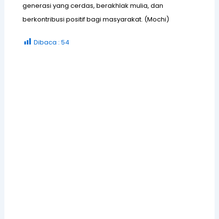
generasi yang cerdas, berakhlak mulia, dan
P
berkontribusi positif bagi masyarakat. (Mochi)
Dibaca :
54
T