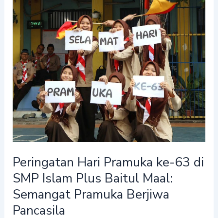
Hari
Pramuka
ke-
63
di
SMP
Islam
Plus
Baitul
Maal:
Semangat
Peringatan Hari Pramuka ke-63 di
Pramuka
Berjiwa
SMP Islam Plus Baitul Maal:
Pancasila
Semangat Pramuka Berjiwa
Pancasila