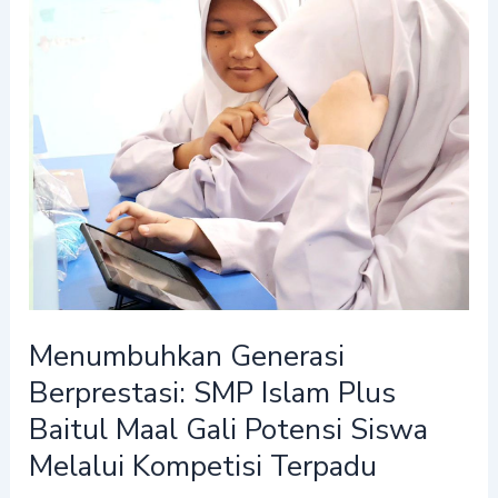
Generasi
Berprestasi:
SMP
Islam
Plus
Baitul
Maal
Gali
Potensi
Siswa
Melalui
Menumbuhkan Generasi
Kompetisi
Berprestasi: SMP Islam Plus
Terpadu
Baitul Maal Gali Potensi Siswa
Melalui Kompetisi Terpadu