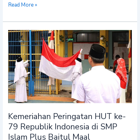
Read More »
Kemeriahan
Peringatan
HUT
ke-
79
Republik
Indonesia
di
SMP
Islam
Kemeriahan Peringatan HUT ke-
Plus
79 Republik Indonesia di SMP
Baitul
Islam Plus Baitul Maal
Maal