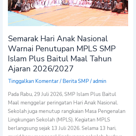
Penutupan
MPLS
SMP
Islam
Semarak Hari Anak Nasional
Plus
Warnai Penutupan MPLS SMP
Baitul
Maal
Islam Plus Baitul Maal Tahun
Tahun
Ajaran 2026/2027
Ajaran
Tinggalkan Komentar
/
Berita SMP
/
admin
2026/2027
Pada Rabu, 29 Juli 2026, SMP Islam Plus Baitul
Maal menggelar peringatan Hari Anak Nasional.
Sekolah juga menutup rangkaian Masa Pengenalan
Lingkungan Sekolah (MPLS). Kegiatan MPLS
berlangsung sejak 13 Juli 2026. Selama 13 hari,