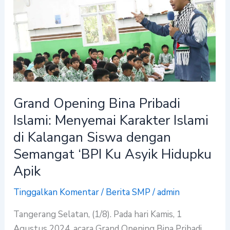
Opening
Bina
Pribadi
Islami:
Menyemai
Karakter
Islami
Grand Opening Bina Pribadi
di
Islami: Menyemai Karakter Islami
Kalangan
Siswa
di Kalangan Siswa dengan
dengan
Semangat ‘BPI Ku Asyik Hidupku
Semangat
Apik
‘BPI
Ku
Tinggalkan Komentar
/
Berita SMP
/
admin
Asyik
Tangerang Selatan, (1/8). Pada hari Kamis, 1
Hidupku
Agustus 2024, acara Grand Opening Bina Pribadi