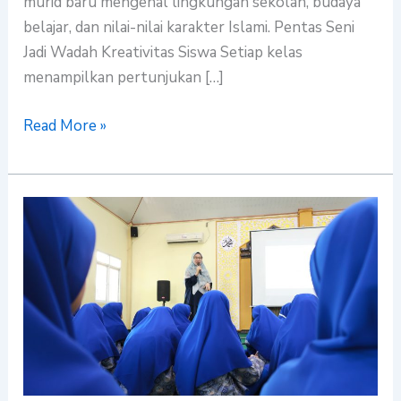
murid baru mengenal lingkungan sekolah, budaya
belajar, dan nilai-nilai karakter Islami. Pentas Seni
Jadi Wadah Kreativitas Siswa Setiap kelas
menampilkan pertunjukan […]
Read More »
SMP
Islam
Plus
Baitul
Maal
Bekali
Peserta
Didik