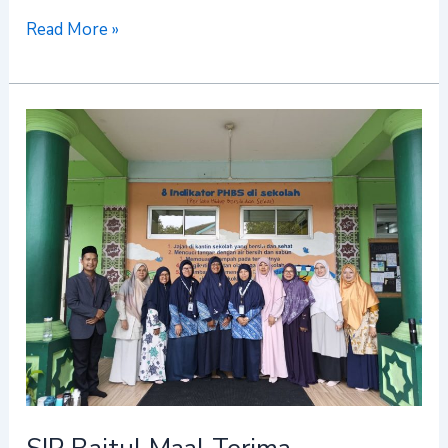
Read More »
SIP
Baitul
Maal
Terima
Kunjungan
Sekolah
Islam
dari
Bangka
Belitung