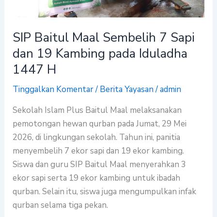
19
Kambing
SIP Baitul Maal Sembelih 7 Sapi
pada
dan 19 Kambing pada Iduladha
Iduladha
1447
1447 H
H
Tinggalkan Komentar
/
Berita Yayasan
/
admin
Sekolah Islam Plus Baitul Maal melaksanakan
pemotongan hewan qurban pada Jumat, 29 Mei
2026, di lingkungan sekolah. Tahun ini, panitia
menyembelih 7 ekor sapi dan 19 ekor kambing.
Siswa dan guru SIP Baitul Maal menyerahkan 3
ekor sapi serta 19 ekor kambing untuk ibadah
qurban. Selain itu, siswa juga mengumpulkan infak
qurban selama tiga pekan.