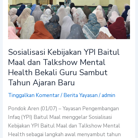
dan
Talkshow
Mental
Health
Bekali
Guru
Sosialisasi Kebijakan YPI Baitul
Sambut
Maal dan Talkshow Mental
Tahun
Health Bekali Guru Sambut
Ajaran
Tahun Ajaran Baru
Baru
Tinggalkan Komentar
/
Berita Yayasan
/
admin
Pondok Aren (01/07) – Yayasan Pengembangan
Infaq (YPI) Baitul Maal menggelar Sosialisasi
Kebijakan YPI Baitul Maal dan Talkshow Mental
Health sebagai langkah awal menyambut tahun