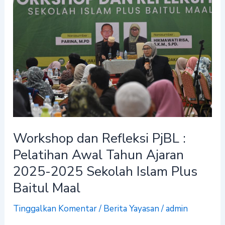
dan
Refleksi
PjBL
:
Pelatihan
Awal
Tahun
Ajaran
2025-
2025
Workshop dan Refleksi PjBL :
Sekolah
Pelatihan Awal Tahun Ajaran
Islam
2025-2025 Sekolah Islam Plus
Plus
Baitul Maal
Baitul
Maal
Tinggalkan Komentar
/
Berita Yayasan
/
admin