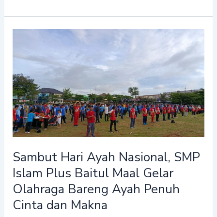
Sambut
Hari
Ayah
Nasional,
SMP
Islam
Plus
Baitul
Maal
Sambut Hari Ayah Nasional, SMP
Gelar
Islam Plus Baitul Maal Gelar
Olahraga
Bareng
Olahraga Bareng Ayah Penuh
Ayah
Cinta dan Makna
Penuh