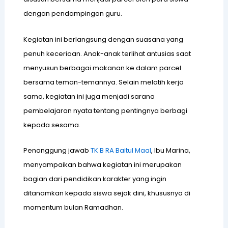
B
dengan pendampingan guru.
Kegiatan ini berlangsung dengan suasana yang
penuh keceriaan. Anak-anak terlihat antusias saat
B
menyusun berbagai makanan ke dalam parcel
P
bersama teman-temannya. Selain melatih kerja
I
sama, kegiatan ini juga menjadi sarana
S
pembelajaran nyata tentang pentingnya berbagi
kepada sesama.
P
Penanggung jawab
TK B RA Baitul Maal
, Ibu Marina,
menyampaikan bahwa kegiatan ini merupakan
G
bagian dari pendidikan karakter yang ingin
B
ditanamkan kepada siswa sejak dini, khususnya di
I
momentum bulan Ramadhan.