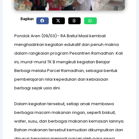
Bagikan
A
Pondok Aren (09/03)– RA Baitul Maal kembali
menghadirkan kegiatan edukatif dan penuh makna
dalam rangkaian program Pesantren Ramadhan. Kali
T
ini, murid-murid TK B mengikuti kegiatan Belajar
Berbagi melalui Parcel Ramadhan, sebagai bentuk
P
pembelajaran nilai kepedulian dan kebiasaan
berbagi sejak usia dini.
Dalam kegiatan tersebut, setiap anak membawa
Q
berbagai macam makanan ringan, seperti biskuit,
wafer, susu, dan berbagai makanan kemasan lainnya.
Bahan makanan tersebut kemudian dikumpulkan dan
disusun bersama menjadi parcel oleh para siswa