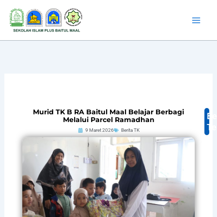
Lewati
ke
konten
Murid TK B RA Baitul Maal Belajar Berbagi
Be
Melalui Parcel Ramadhan
Te
9 Maret 2026
Berita TK
B
T
G