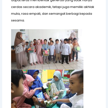
dapat terus membentuk generasi yang tidak hanya
cerdas secara akademik, tetapi juga memiliki akhlak
mulia, rasa empati, dan semangat berbagi kepada
sesama.
H
N
W
I
B
A