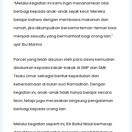
“Melalui kegiatan ini kami ingin menanamkan nilai
B
berbagi kepada anak-anak sejak kecil. Mereka
2
belajar bahwa dengan membawa makanan dari
rumah, jika dikumpulkan bersama teman-teman bisa
B
menjadi sesuatu yang bermanfaat bagi orang lain,”
ujar Ibu Marina.
b
Parcel yang telah disusun oleh para siswa kemudian
disalurkan kepada kakak-kakak di SMP dan SMK
B
Teuku Umar sebagai bentuk kepedulian dan
M
kebersamaan di bulan suci Ramadhan. Dengan
P
kegiatan ini, anak-anak tidak hanya belajar secara
teori, tetapi juga merasakan langsung pengalaman
P
berbagi kepada orang lain.
T
Melalui kegiatan seperti ini, RA Baitul Maal berharap