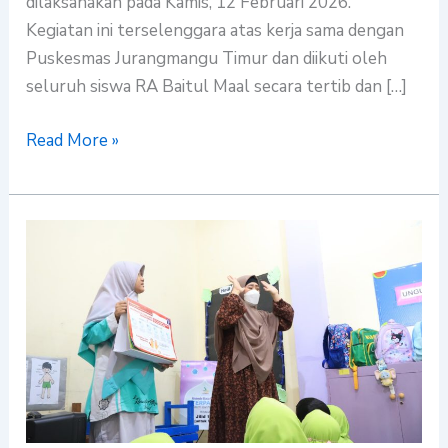
dilaksanakan pada Kamis, 12 Februari 2026.
Kegiatan ini terselenggara atas kerja sama dengan
Puskesmas Jurangmangu Timur dan diikuti oleh
seluruh siswa RA Baitul Maal secara tertib dan […]
Read More »
Edukasi
Mencuci
Tangan
di
RA
Baitul
Maal:
Bersih