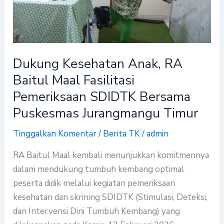
Maal
Fasilitasi
Pemeriksaan
SDIDTK
Dukung Kesehatan Anak, RA
Bersama
Baitul Maal Fasilitasi
Puskesmas
Jurangmangu
Pemeriksaan SDIDTK Bersama
Timur
Puskesmas Jurangmangu Timur
Tinggalkan Komentar
/
Berita TK
/
admin
RA Baitul Maal kembali menunjukkan komitmennya
dalam mendukung tumbuh kembang optimal
peserta didik melalui kegiatan pemeriksaan
kesehatan dan skrining SDIDTK (Stimulasi, Deteksi,
dan Intervensi Dini Tumbuh Kembang) yang