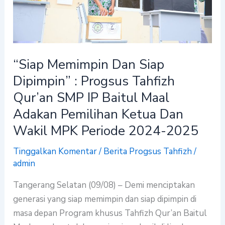
:
Progsus
Tahfizh
Qur’an
“Siap Memimpin Dan Siap
SMP
Dipimpin” : Progsus Tahfizh
IP
Baitul
Qur’an SMP IP Baitul Maal
Maal
Adakan Pemilihan Ketua Dan
Adakan
Wakil MPK Periode 2024-2025
Pemilihan
Ketua
Tinggalkan Komentar
/
Berita Progsus Tahfizh
/
Dan
admin
Wakil
Tangerang Selatan (09/08) – Demi menciptakan
MPK
generasi yang siap memimpin dan siap dipimpin di
Periode
masa depan Program khusus Tahfizh Qur’an Baitul
2024-