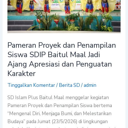
Siswa
SDIP
Baitul
Maal
Jadi
Pameran Proyek dan Penampilan
Ajang
Apresiasi
Siswa SDIP Baitul Maal Jadi
dan
Ajang Apresiasi dan Penguatan
Penguatan
Karakter
Karakter
Tinggalkan Komentar
/
Berita SD
/
admin
SD Islam Plus Baitul Maal menggelar kegiatan
Pameran Proyek dan Penampilan Siswa bertema
“Mengenal Diri, Menjaga Bumi, dan Melestarikan
Budaya” pada Jumat (23/5/2026) di lingkungan