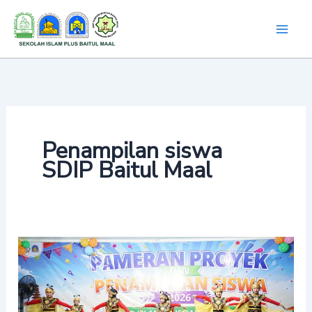
Lewati
ke
konten
Penampilan siswa
SDIP Baitul Maal
Pameran
Proyek
dan
Penampilan