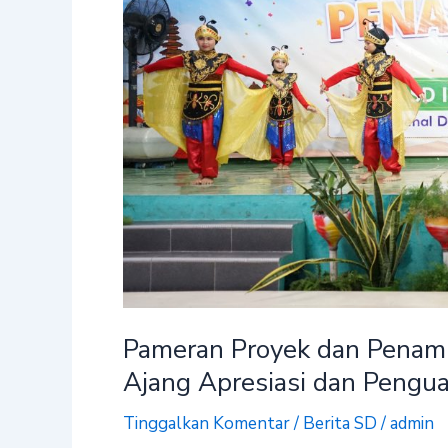
Siswa
SDIP
Baitul
Maal
Jadi
Ajang
Apresiasi
dan
Penguatan
Karakter
Pameran Proyek dan Penampi
Ajang Apresiasi dan Pengua
Tinggalkan Komentar
/
Berita SD
/
admin