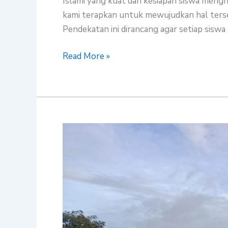
Islami yang kuat dan kesiapan siswa mengh
Maal
kami terapkan untuk mewujudkan hal terse
Pendekatan ini dirancang agar setiap siswa
Read More »
Sambut
Hari
Ayah
Nasional,
SMP
Islam
Plus