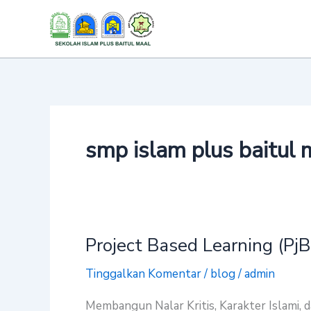
Lewati
ke
konten
smp islam plus baitul 
Project Based Learning (PjB
Project
Based
Tinggalkan Komentar
/
blog
/
admin
Learning
(PjBL)
Membangun Nalar Kritis, Karakter Islami, 