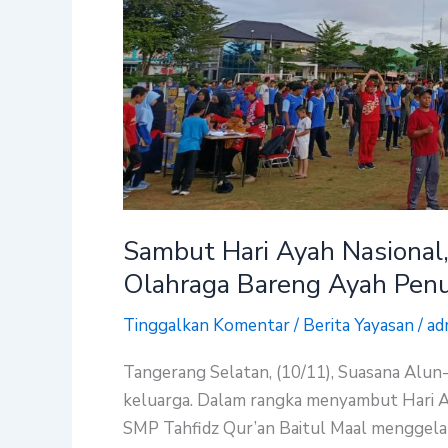
Baitul
Maal
Gelar
Olahraga
Bareng
Ayah
Penuh
Cinta
dan
Sambut Hari Ayah Nasional,
Makna
Olahraga Bareng Ayah Pen
Tinggalkan Komentar
/
Berita Yayasan
/
ad
Tangerang Selatan, (10/11), Suasana Alu
keluarga. Dalam rangka menyambut Hari A
SMP Tahfidz Qur’an Baitul Maal menggela