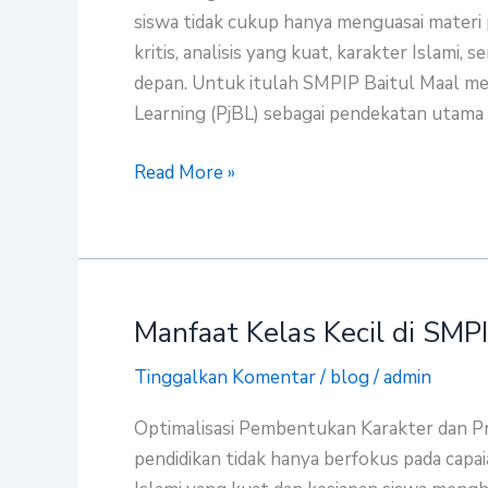
di
siswa tidak cukup hanya menguasai materi 
SMPIP
kritis, analisis yang kuat, karakter Islam
Baitul
depan. Untuk itulah SMPIP Baitul Maal me
Maal
Learning (PjBL) sebagai pendekatan utama 
Read More »
Manfaat Kelas Kecil di SMP
Manfaat
Kelas
Tinggalkan Komentar
/
blog
/
admin
Kecil
di
Optimalisasi Pembentukan Karakter dan Pr
SMPIP
pendidikan tidak hanya berfokus pada capa
Baitul