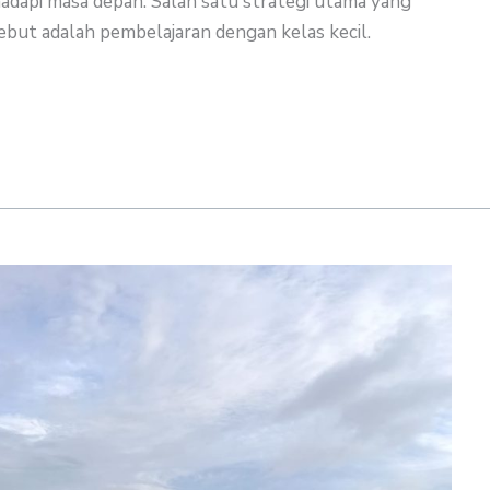
adapi masa depan. Salah satu strategi utama yang
but adalah pembelajaran dengan kelas kecil.