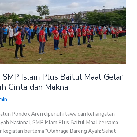
 SMP Islam Plus Baitul Maal Gelar
uh Cinta dan Makna
min
n-alun Pondok Aren dipenuhi tawa dan kehangatan
yah Nasional, SMP Islam Plus Baitul Maal bersama
r kegiatan bertema “Olahraga Bareng Ayah: Sehat