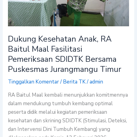
Maal
Fasilitasi
Pemeriksaan
SDIDTK
Dukung Kesehatan Anak, RA
Bersama
Baitul Maal Fasilitasi
Puskesmas
Jurangmangu
Pemeriksaan SDIDTK Bersama
Timur
Puskesmas Jurangmangu Timur
Tinggalkan Komentar
/
Berita TK
/
admin
RA Baitul Maal kembali menunjukkan komitmennya
dalam mendukung tumbuh kembang optimal
peserta didik melalui kegiatan pemeriksaan
kesehatan dan skrining SDIDTK (Stimulasi, Deteksi,
dan Intervensi Dini Tumbuh Kembang) yang