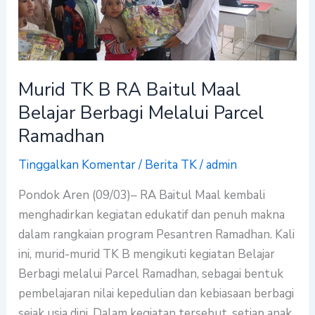
Maal
Belajar
Berbagi
Melalui
Murid TK B RA Baitul Maal
Parcel
Belajar Berbagi Melalui Parcel
Ramadhan
Ramadhan
Tinggalkan Komentar
/
Berita TK
/
admin
Pondok Aren (09/03)– RA Baitul Maal kembali
menghadirkan kegiatan edukatif dan penuh makna
dalam rangkaian program Pesantren Ramadhan. Kali
ini, murid-murid TK B mengikuti kegiatan Belajar
Berbagi melalui Parcel Ramadhan, sebagai bentuk
pembelajaran nilai kepedulian dan kebiasaan berbagi
sejak usia dini. Dalam kegiatan tersebut, setiap anak